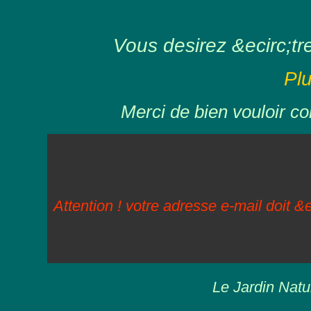
Vous desirez &ecirc;tre 
Pl
Merci de bien vouloir co
Attention ! votre adresse e-mail doit &e
Le Jardin Natu