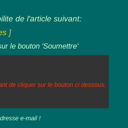
ite de l'article suivant:
s ]
sur le bouton 'Soumettre'
vant de cliquer sur le bouton ci dessous.
dresse e-mail !