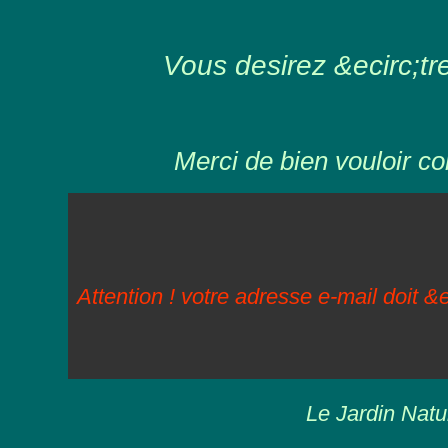
Vous desirez &ecirc;tre 
Merci de bien vouloir co
Attention ! votre adresse e-mail doit &e
Le Jardin Natu