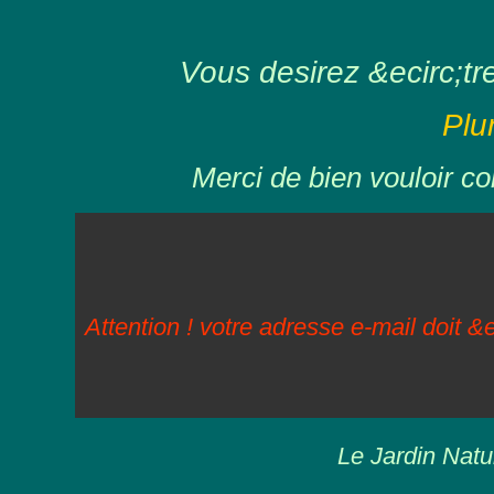
Vous desirez &ecirc;tre 
Plu
Merci de bien vouloir co
Attention ! votre adresse e-mail doit &e
Le Jardin Natu