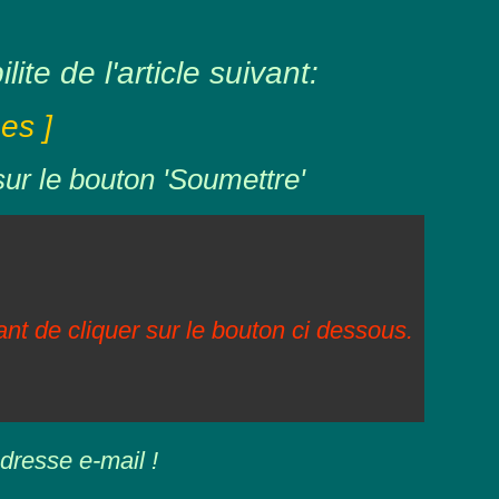
ite de l'article suivant:
es ]
sur le bouton 'Soumettre'
vant de cliquer sur le bouton ci dessous.
dresse e-mail !