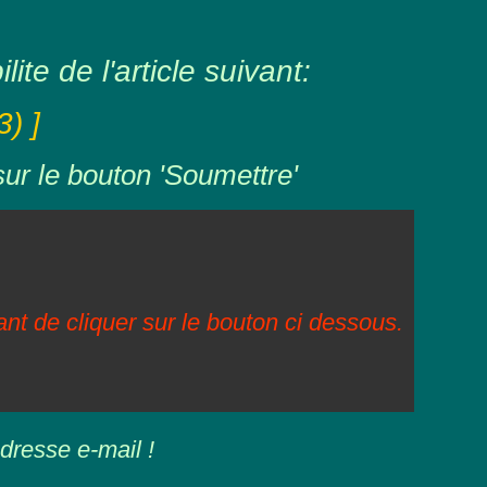
ite de l'article suivant:
) ]
sur le bouton 'Soumettre'
vant de cliquer sur le bouton ci dessous.
dresse e-mail !