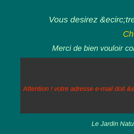
Vous desirez &ecirc;tre 
Ch
Merci de bien vouloir co
Attention ! votre adresse e-mail doit &e
Le Jardin Natu