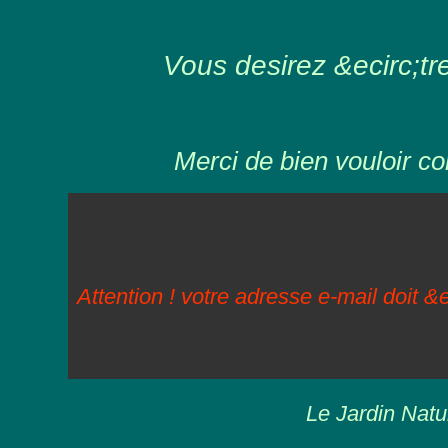
Vous desirez &ecirc;tre 
Merci de bien vouloir co
Attention ! votre adresse e-mail doit &e
Le Jardin Natu