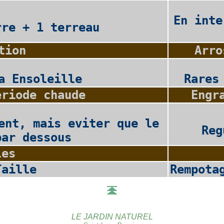
En inte
rre + 1 terreau
tion
Arro
a Ensoleille
Rares
eriode chaude
Engr
ent, mais eviter que le
Reg
par dessous
les
Taille
Rempota
LE JARDIN NATUREL