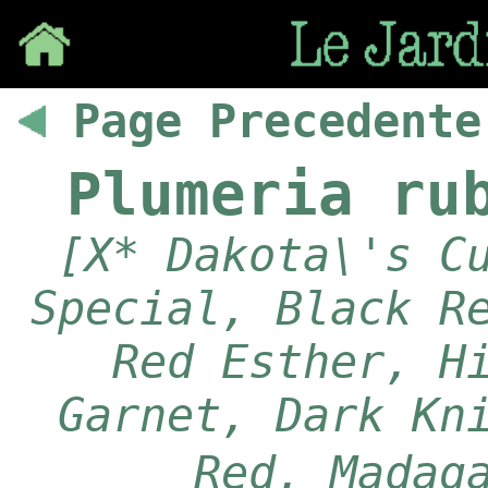
Save
Page Precedente
Plumeria ru
[X* Dakota\'s C
Special, Black R
Red Esther, H
Garnet, Dark Kn
Red, Madag