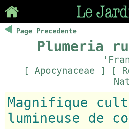
Save
Page Precedente
Plumeria ru
'Fra
[ Apocynaceae ] [ R
Na
Magnifique cult
lumineuse de co