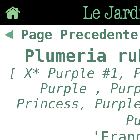
Save
Page Precedente
Plumeria ru
[ X* Purple #1, 
Purple , Pur
Princess, Purpl
P
'Fran