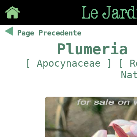
Save
Page Precedente
Plumeria 
[ Apocynaceae ] [ R
Na