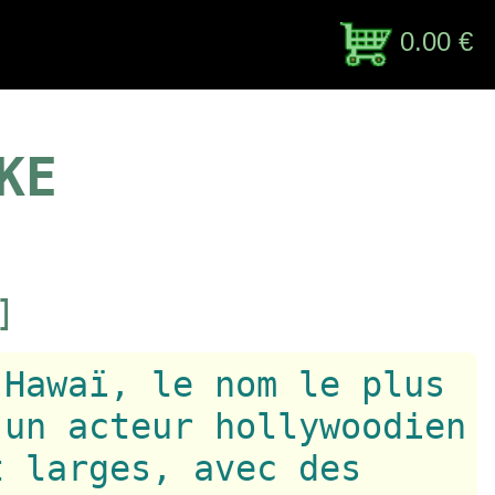
0.00 €
KE
]
’Hawaï, le nom le plus
 un acteur hollywoodien
t larges, avec des