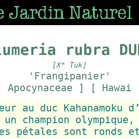
lumeria rubra DU
[X* Tuk]
'Frangipanier'
[ Apocynaceae ] [ Hawai 
eur au duc Kahanamoku d
 un champion olympique,
es pétales sont ronds e