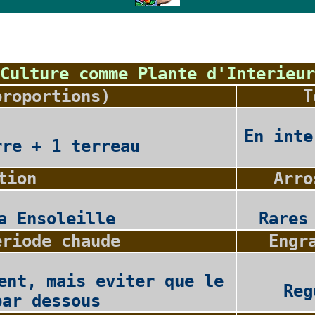
Culture comme Plante d'Interieur
proportions)
T
En inte
rre + 1 terreau
tion
Arro
a Ensoleille
Rares
eriode chaude
Engr
ent, mais eviter que le
Reg
par dessous