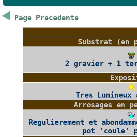
Page Precedente
Substrat (en 
2 gravier + 1 te
Exposi
Tres Lumineux 
Arrosages en p
Regulierement et abondamm
pot 'coule' 