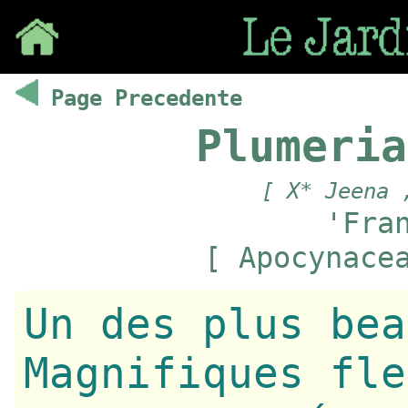
Save
Page Precedente
Plumeria
[ X* Jeena 
'Fra
[ Apocynace
Un des plus bea
Magnifiques fle