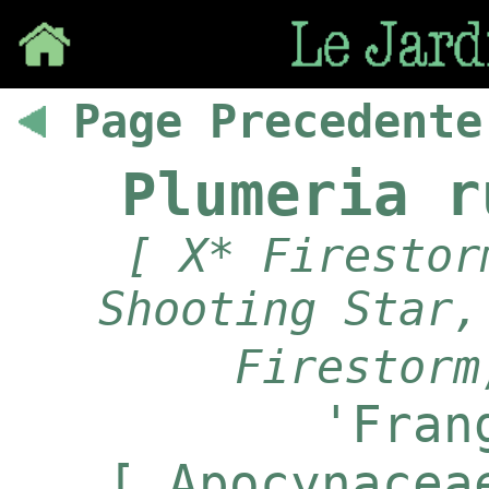
Save
Page Precedente
Plumeria r
[ X* Firestor
Shooting Star,
Firestorm
'Fran
[ Apocynacea