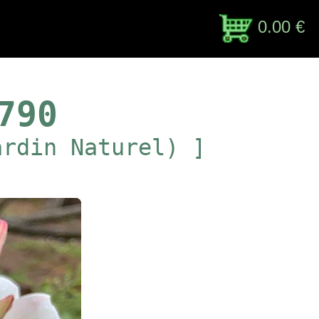
0.00 €
790
ardin Naturel) ]