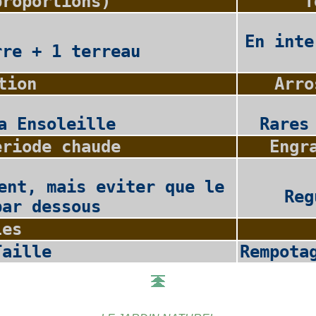
proportions)
T
En inte
rre + 1 terreau
tion
Arro
a Ensoleille
Rares
eriode chaude
Engr
ent, mais eviter que le
Reg
par dessous
les
Taille
Rempota