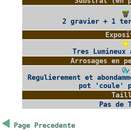
Substrat (en 
2 gravier + 1 te
Exposi
Tres Lumineux 
Arrosages en p
Regulierement et abondamm
pot 'coule' 
Tail
Pas de 
Page Precedente