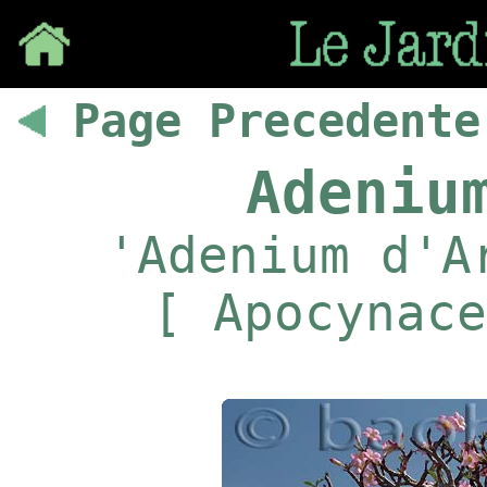
Save
Page Precedente
Adeniu
'Adenium d'A
[ Apocynace