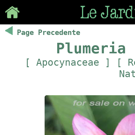
Save
Page Precedente
Plumeria 
[ Apocynaceae ] [ R
Na