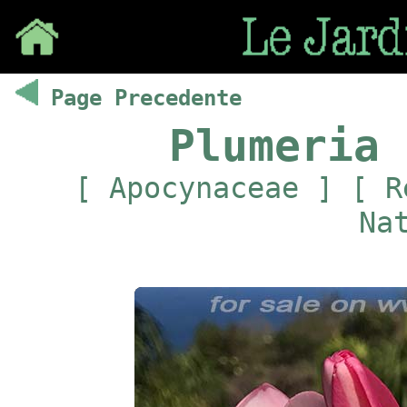
Save
Page Precedente
Plumeria 
[ Apocynaceae ] [ R
Na