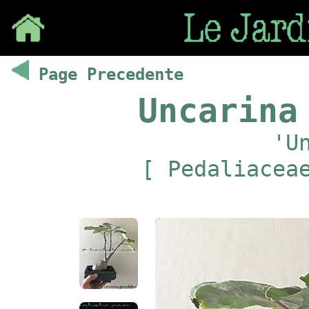
Save
Page Precedente
Uncarina
'U
[ Pedaliacea