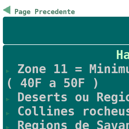
Page Precedente
H
Zone 11 = Minimu
( 40F a 50F )
Deserts ou Regi
Collines rocheu
Regions de Sava