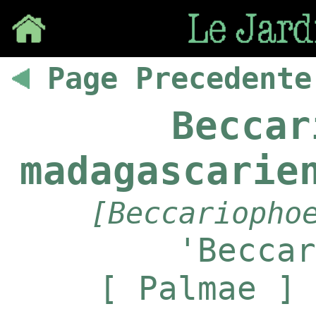
Save
Page Precedente
Beccar
madagascarie
[Beccariopho
'Beccar
[ Palmae ] 