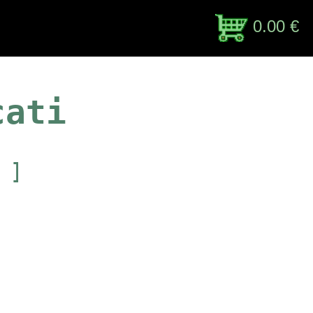
0.00 €
cati
 ]