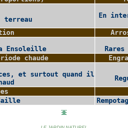
En inte
2 terreau
tion
Arro
a Ensoleille
Rares
eriode chaude
Engr
ces, et surtout quand il
Reg
haud
les
Taille
Rempota
LE JARDIN NATUREL