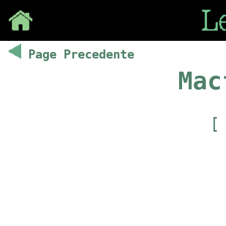
Save
Page Precedente
Mac
[