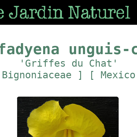
fadyena unguis-
'Griffes du Chat'
 Bignoniaceae ] [ Mexico