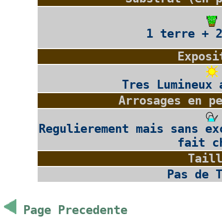
1 terre + 
Exposi
Tres Lumineux 
Arrosages en p
Regulierement mais sans ex
fait c
Tail
Pas de 
Page Precedente