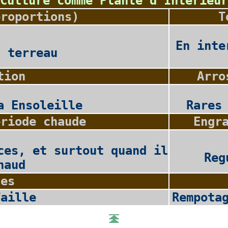
Culture comme Plante d'Interieur
proportions)
T
En inte
2 terreau
tion
Arro
a Ensoleille
Rares
eriode chaude
Engr
ces, et surtout quand il
Reg
haud
les
Taille
Rempota