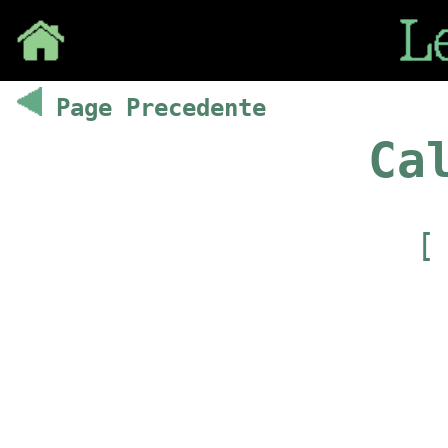
Save
Page Precedente
Ca
[