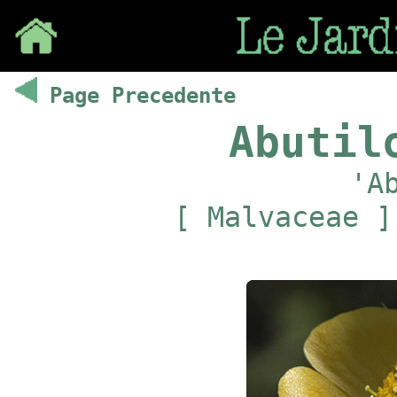
Save
Page Precedente
Abutil
'A
[ Malvaceae ]