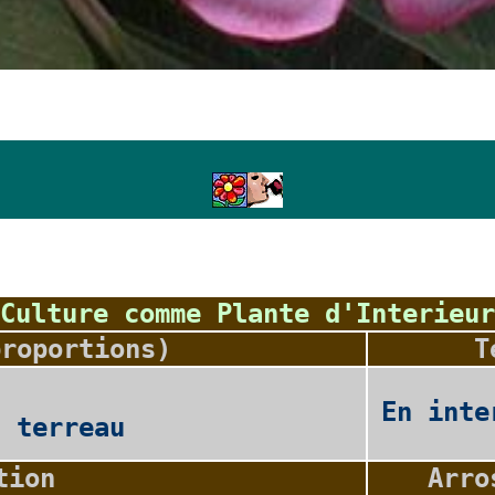
Culture comme Plante d'Interieur
proportions)
T
En inte
2 terreau
tion
Arro