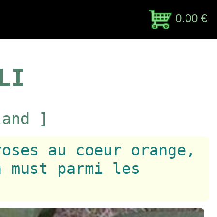
0.00 €
LI
land ]
roses au coeur orange,
n must parmi les