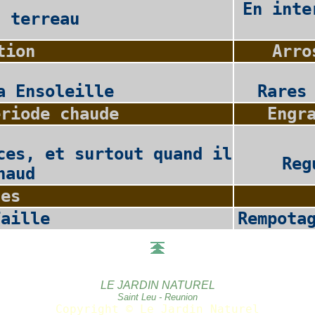
En inte
2 terreau
tion
Arro
a Ensoleille
Rares
eriode chaude
Engr
ces, et surtout quand il
Reg
haud
les
Taille
Rempota
LE JARDIN NATUREL
Saint Leu - Reunion
Copyright © Le Jardin Naturel