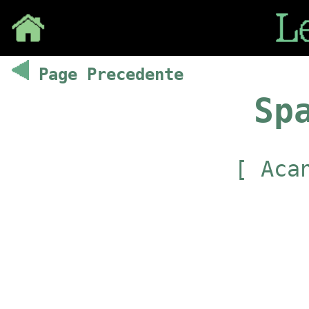
Save
Page Precedente
Sp
[ Aca