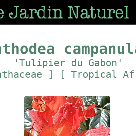
athodea campanul
'Tulipier du Gabon'
nthaceae ] [ Tropical Af