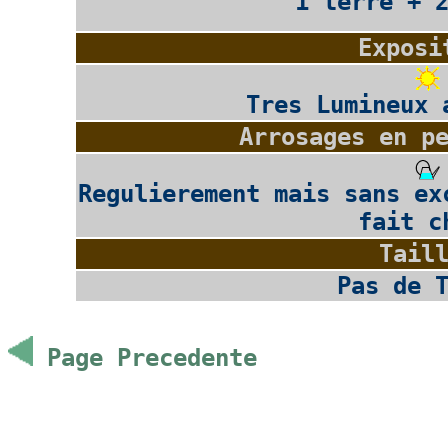
1 terre + 
Exposi
Tres Lumineux 
Arrosages en p
Regulierement mais sans ex
fait c
Tail
Pas de 
Page Precedente