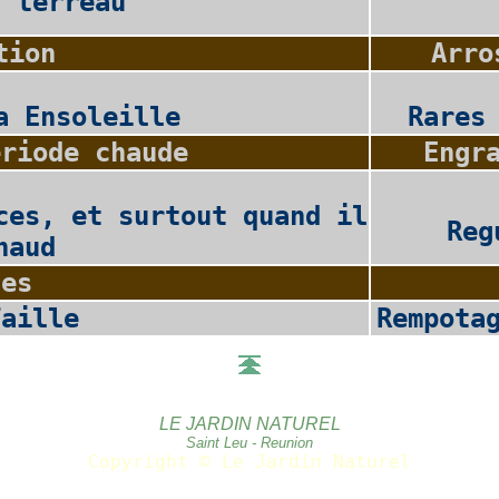
2 terreau
tion
Arro
a Ensoleille
Rares
eriode chaude
Engr
ces, et surtout quand il
Reg
haud
les
Taille
Rempota
LE JARDIN NATUREL
Saint Leu - Reunion
Copyright © Le Jardin Naturel