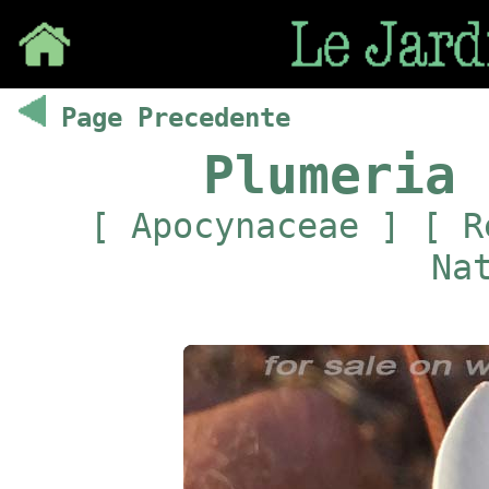
Save
Page Precedente
Plumeria 
[ Apocynaceae ] [ R
Na