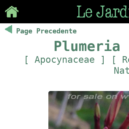
Save
Page Precedente
Plumeria 
[ Apocynaceae ] [ R
Na