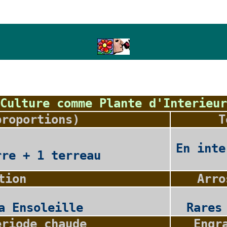
Culture comme Plante d'Interieur
proportions)
T
En inte
rre + 1 terreau
tion
Arro
a Ensoleille
Rares
eriode chaude
Engr