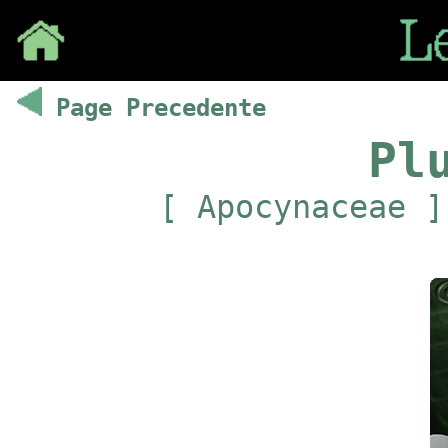
Save
Page Precedente
Pl
[ Apocynaceae ]