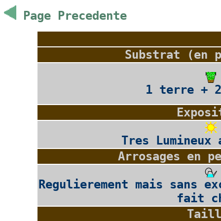
Page Precedente
Substrat (en 
1 terre + 
Exposi
Tres Lumineux 
Arrosages en p
Regulierement mais sans ex
fait c
Tail