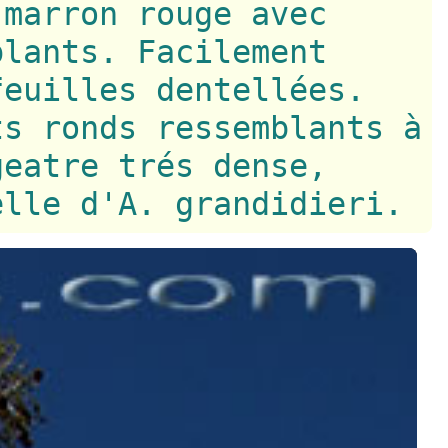
 marron rouge avec
plants. Facilement
feuilles dentellées.
ts ronds ressemblants à
geatre trés dense,
elle d'A. grandidieri.