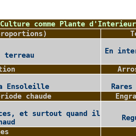
Culture comme Plante d'Interieur
proportions)
T
En inte
2 terreau
tion
Arro
a Ensoleille
Rares
eriode chaude
Engr
ces, et surtout quand il
Reg
haud
les