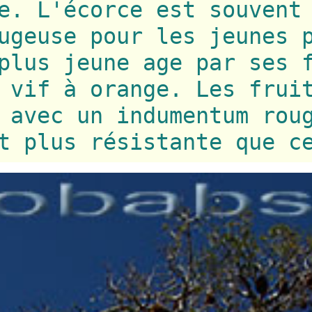
e. L'écorce est souvent
ugeuse pour les jeunes 
plus jeune age par ses 
 vif à orange. Les frui
 avec un indumentum rou
t plus résistante que c