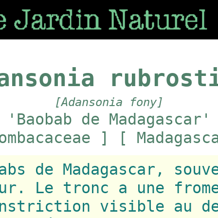
ansonia rubrost
[Adansonia fony]
'Baobab de Madagascar'
ombacaceae ] [ Madagasc
abs de Madagascar, souv
ur. Le tronc a une from
nstriction visible au d