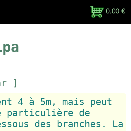
0.00 €
ipa
ar ]
ent 4 à 5m, mais peut
e particulière de
essous des branches. La