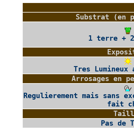
Substrat (en 
1 terre + 
Exposi
Tres Lumineux 
Arrosages en p
Regulierement mais sans ex
fait c
Tail
Pas de 