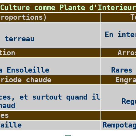
Culture comme Plante d'Interieur
proportions)
T
En inte
2 terreau
tion
Arro
a Ensoleille
Rares
eriode chaude
Engr
ces, et surtout quand il
Reg
haud
les
Taille
Rempota