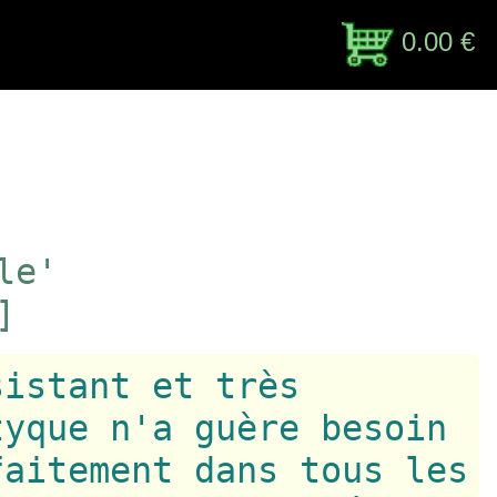
0.00 €
le'
]
sistant et très
tyque n'a guère besoin
faitement dans tous les