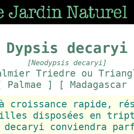
Dypsis decaryi
[Neodypsis decaryi]
almier Triedre ou Triang
[ Palmae ] [ Madagascar 
à croissance rapide, ré
illes disposées en trip
 decaryi conviendra par