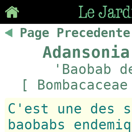
Save
Page Precedente
Adansonia
'Baobab d
[ Bombacaceae
C'est une des s
baobabs endemiq