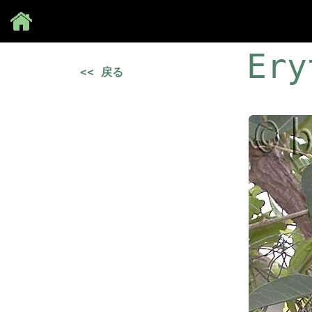
Save
Ery
<< 戻る