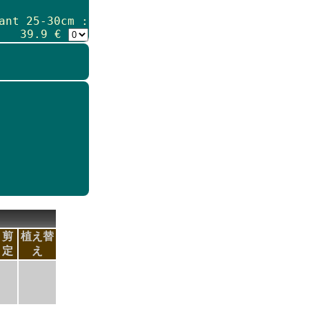
ant 25-30cm :
39.9 €
剪
植え替
定
え