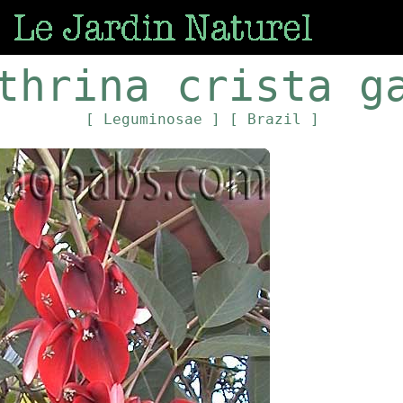
thrina crista g
[ Leguminosae ]
[ Brazil ]