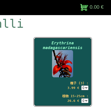
0.00 €
alli
Erythrina
madagascariensis
種子 (3) :
3.99 €
植物 15-25cm :
26.6 €