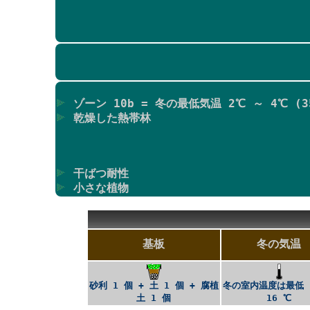
ゾーン 10b = 冬の最低気温 2℃ ～ 4℃ (35
乾燥した熱帯林
干ばつ耐性
小さな植物
基板
冬の気温
砂利 1 個 + 土 1 個 + 腐植
冬の室内温度は最低 
土 1 個
16 ℃