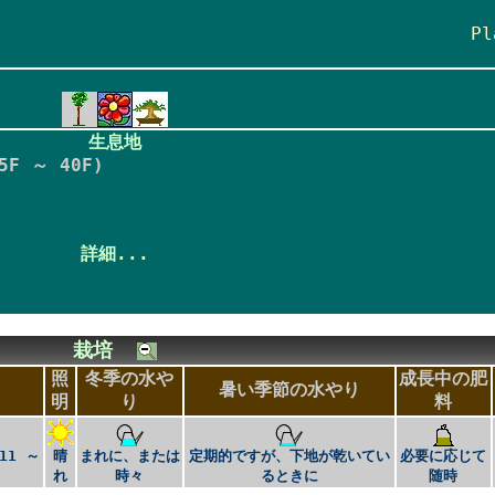
Pl
生息地
F ～ 40F)
詳細...
栽培
照
冬季の水や
成長中の肥
暑い季節の水やり
明
り
料
11 ～
晴
まれに、または
定期的ですが、下地が乾いてい
必要に応じて
れ
時々
るときに
随時