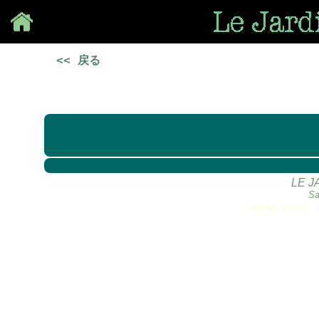
Save
<< 戻る
LE J
Sa
Copyright 