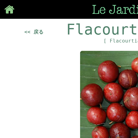
Save
Flacourt
<< 戻る
[ Flacourt