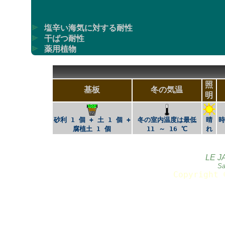
塩辛い海気に対する耐性
干ばつ耐性
薬用植物
照
基板
冬の気温
明
砂利 1 個 + 土 1 個 +
冬の室内温度は最低
晴
時
腐植土 1 個
11 ～ 16 ℃
れ
LE J
Sa
Copyright 