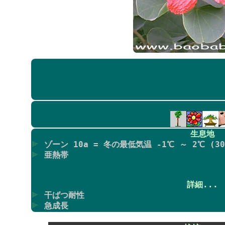
生息地
ゾーン 10a = 冬の最低気温 -1℃ ～ 2℃ (30F
亜熱帯
詳細...
干ばつ耐性
急成長