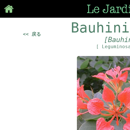
Save
Bauhini
<< 戻る
[Bauhi
[ Leguminos