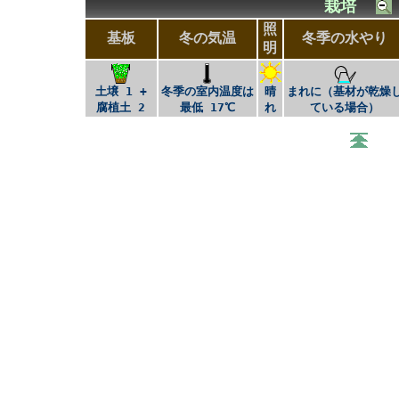
栽培
照
基板
冬の気温
冬季の水やり
明
土壌 1 +
冬季の室内温度は
晴
まれに（基材が乾燥
腐植土 2
最低 17℃
れ
ている場合）