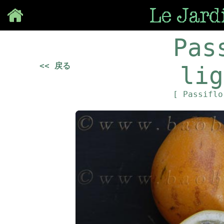
Save
Pas
<< 戻る
lig
[ Passifl