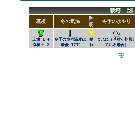
栽培
照
基板
冬の気温
冬季の水やり
明
土壌 1 +
冬季の室内温度は
晴
まれに（基材が乾燥
腐植土 2
最低 17℃
れ
ている場合）