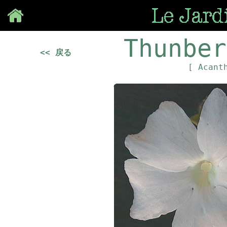
Save
Thunber
<< 戻る
[ Acant