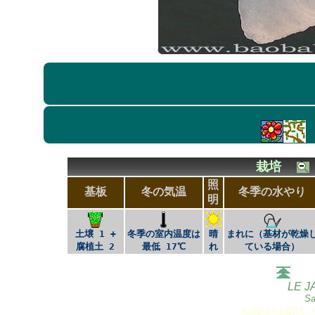
栽培
照
基板
冬の気温
冬季の水やり
明
土壌 1 +
冬季の室内温度は
晴
まれに（基材が乾燥
腐植土 2
最低 17℃
れ
ている場合）
LE J
Sa
Copyright 