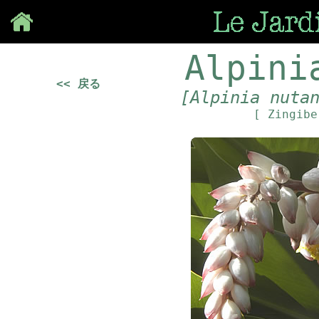
Save
Alpini
<< 戻る
[Alpinia nuta
[ Zingib