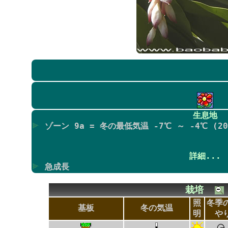
生息地
ゾーン 9a = 冬の最低気温 -7℃ ～ -4℃ (20F
詳細...
急成長
栽培
照
冬季
基板
冬の気温
明
や