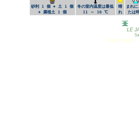
砂利 1 個 + 土 1 個
冬の室内温度は最低
晴
まれに
+ 腐植土 1 個
11 ～ 16 ℃
れ
たは
LE J
Sa
Copyright 