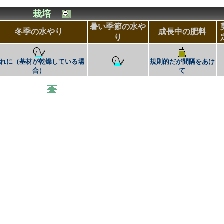
栽培
暑い季節の水や
冬季の水やり
成長中の肥料
り
まれに（基材が乾燥している場
規則的だが間隔をあけ
合）
て