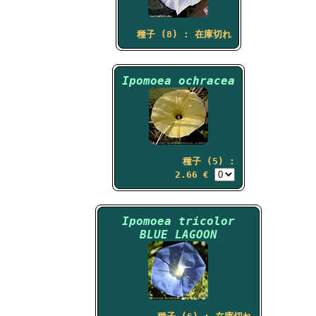
種子 (8) : 在庫切れ
Ipomoea ochracea
種子 (5) :
2.66 €
Ipomoea tricolor
BLUE LAGOON