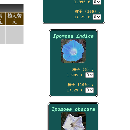
1.995 €
種子 (100) :
剪
植え替
17.29 €
定
え
Ipomoea indica
種子 (6) :
1.995 €
種子 (100) :
17.29 €
Ipomoea obscura