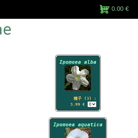
0.00 €
ae
Ipomoea alba
種子 (3) :
3.99 €
Ipomoea aquatica