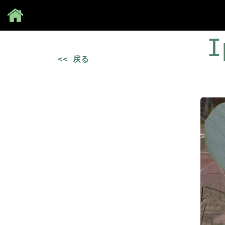
Save
I
<< 戻る