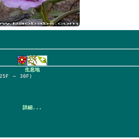
生息地
5F ～ 30F)
詳細...