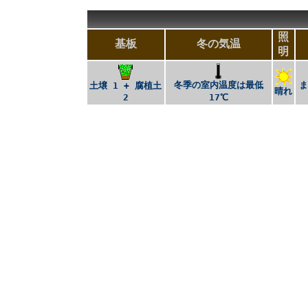
照
基板
冬の気温
明
冬季の室内温度は最低
土壌 1 + 腐植土
晴れ
2
17℃