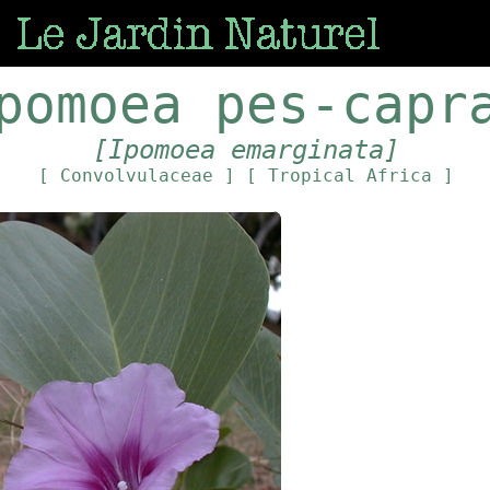
pomoea pes-capr
[Ipomoea emarginata]
[ Convolvulaceae ]
[ Tropical Africa ]