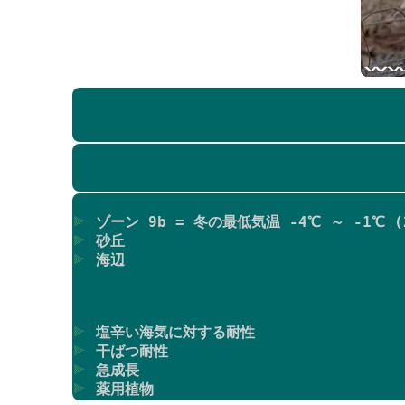
ゾーン 9b = 冬の最低気温 -4℃ ～ -1℃ (2
砂丘
海辺
塩辛い海気に対する耐性
干ばつ耐性
急成長
薬用植物