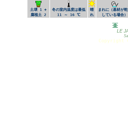
土壌 1 +
冬の室内温度は最低
晴
まれに（基材が乾
腐植土 2
11 ～ 16 ℃
れ
している場合）
LE J
Sa
Copyright 