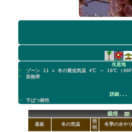
生息地
ゾーン 11 = 冬の最低気温 4℃ ～ 10℃ (40F
亜熱帯
詳細...
干ばつ耐性
栽培
照
基板
冬の気温
冬季の水や
明