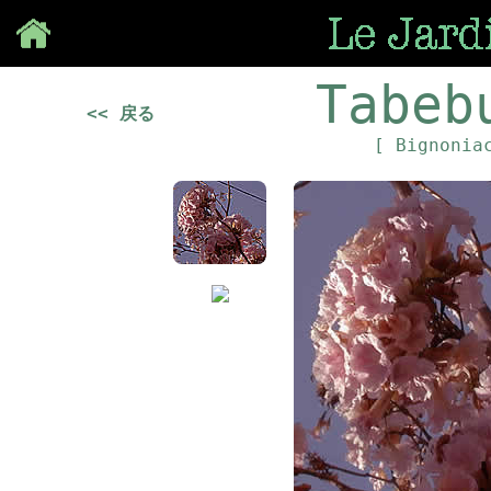
Save
Tabeb
<< 戻る
[ Bignonia