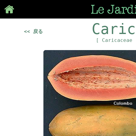
Save
Caric
<< 戻る
[ Caricaceae