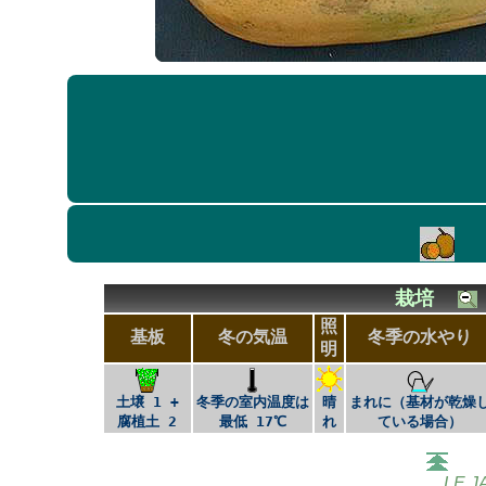
栽培
照
基板
冬の気温
冬季の水やり
明
土壌 1 +
冬季の室内温度は
晴
まれに（基材が乾燥
腐植土 2
最低 17℃
れ
ている場合）
LE J