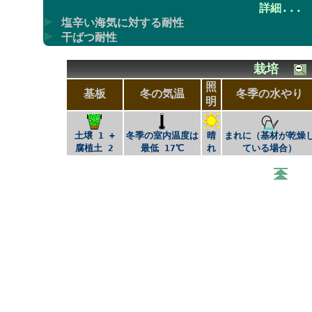
詳細...
塩辛い海気に対する耐性
干ばつ耐性
栽培
照
基板
冬の気温
冬季の水やり
明
土壌 1 +
冬季の室内温度は
晴
まれに（基材が乾燥
腐植土 2
最低 17℃
れ
ている場合）