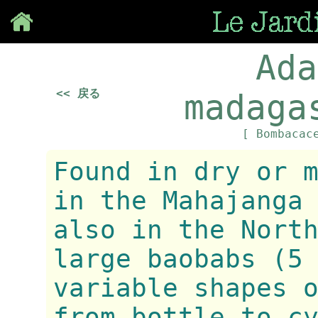
Save
Ada
<< 戻る
madaga
[ Bombacac
Found in dry or 
in the Mahajanga
also in the Nort
large baobabs (5
variable shapes 
from bottle to c