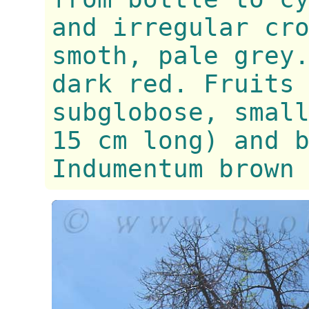
and irregular cr
smoth, pale grey
dark red. Fruits
subglobose, smal
15 cm long) and 
Indumentum brown