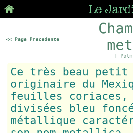
Save
Cham
<< Page Precedente
met
[ Pal
Ce très beau petit
originaire du Mexi
feuilles coriaces,
divisées bleu fonc
métallique caracté
son nom metallica.