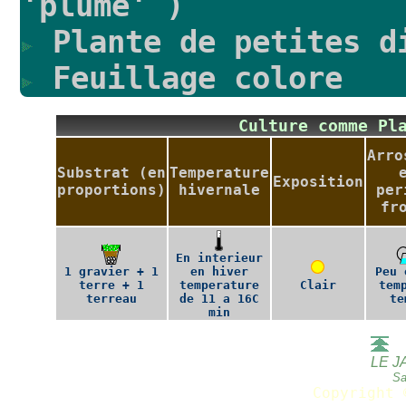
'plume' )
Plante de petites d
Feuillage colore
Culture comme P
Arro
Substrat (en
Temperature
Exposition
proportions)
hivernale
per
fr
En interieur
1 gravier + 1
en hiver
Peu 
terre + 1
temperature
Clair
tem
terreau
de 11 a 16C
te
min
LE J
Sa
Copyright 