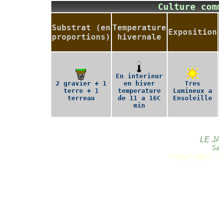
Culture co
Substrat (en
Temperature
Exposition
proportions)
hivernale
En interieur
2 gravier + 1
en hiver
Tres
terre + 1
temperature
Lumineux a
terreau
de 11 a 16C
Ensoleille
min
LE J
Sa
Copyright 