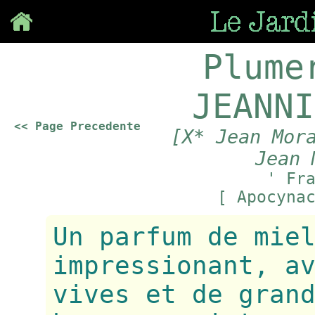
Save
Plume
JEANNI
<< Page Precedente
[X* Jean Mor
Jean 
' Fr
[ Apocyna
Un parfum de mie
impressionant, a
vives et de gran