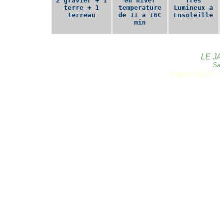
2 gravier + 1
en hiver
Tres
terre + 1
temperature
Lumineux a
terreau
de 11 a 16C
Ensoleille
min
LE J
Sa
Copyright 