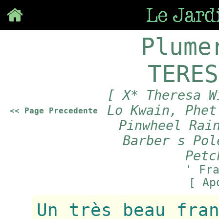
Save
Plume
TERES
[ X* Theresa W
Lo Kwain, Phet
<< Page Precedente
Pinwheel Rai
Barber s Pol
Petc
' Fr
[ Ap
Un très beau fra