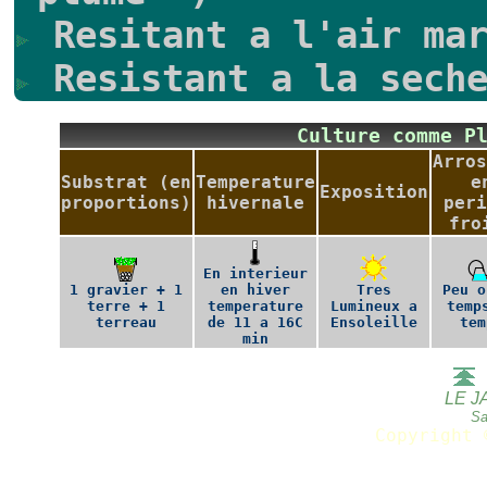
Resitant a l'air mar
Resistant a la seche
Culture comme P
Arros
Substrat (en
Temperature
e
Exposition
proportions)
hivernale
peri
fro
En interieur
1 gravier + 1
en hiver
Tres
Peu o
terre + 1
temperature
Lumineux a
temp
terreau
de 11 a 16C
Ensoleille
tem
min
LE J
Sa
Copyright 