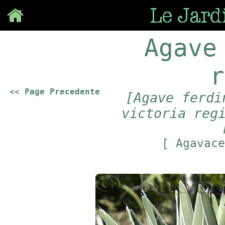
Save
Agave
r
<< Page Precedente
[Agave ferdi
victoria reg
[ Agavac