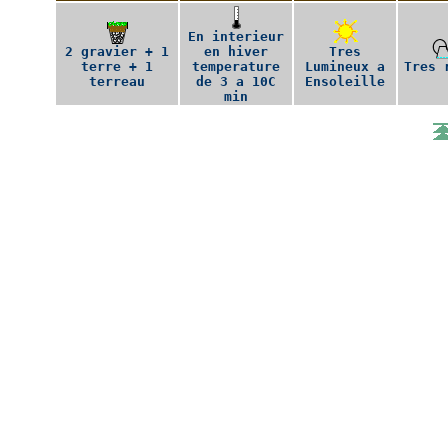
En interieur
2 gravier + 1
en hiver
Tres
terre + 1
temperature
Lumineux a
Tres 
terreau
de 3 a 10C
Ensoleille
min