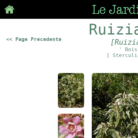
Save
Ruizi
<< Page Precedente
[Ruizi
' Bois
[ Stercul