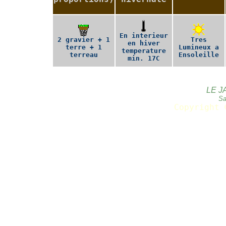
En interieur
2 gravier + 1
Tres
en hiver
terre + 1
Lumineux a
temperature
terreau
Ensoleille
min. 17C
LE J
Sa
Copyright 