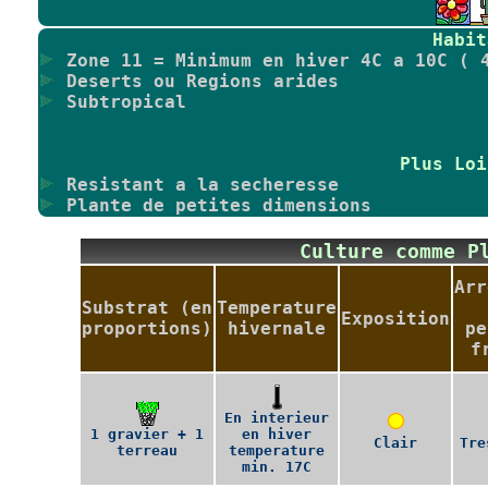
Habit
Zone 11 = Minimum en hiver 4C a 10C ( 
Deserts ou Regions arides
Subtropical
Plus Loi
Resistant a la secheresse
Plante de petites dimensions
Culture comme 
Arr
Substrat (en
Temperature
Exposition
proportions)
hivernale
pe
f
En interieur
1 gravier + 1
en hiver
Clair
Tre
terreau
temperature
min. 17C