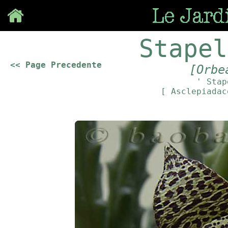
Save
Stapel
<< Page Precedente
[Orbe
' Stap
[ Asclepiada